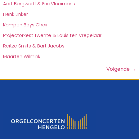
Aart Bergwerff & Eric Vloeimans
Henk Linker
Kampen Boys Choir
Projectorkest Twente & Louis ten Vregelaar
Reitze Smits & Bart Jacobs
Maarten Wilmink
Volgende
→